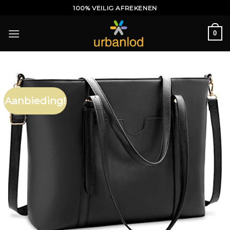
Ga
100% VEILIG AFREKENEN
naar
inhoud
0
Aanbieding!