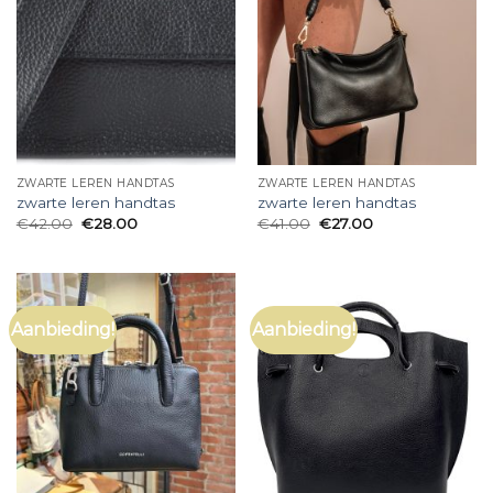
ZWARTE LEREN HANDTAS
ZWARTE LEREN HANDTAS
zwarte leren handtas
zwarte leren handtas
€
42.00
€
28.00
€
41.00
€
27.00
Aanbieding!
Aanbieding!