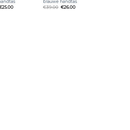
handtas
blauwe handtas
€
25.00
€
39.00
€
26.00