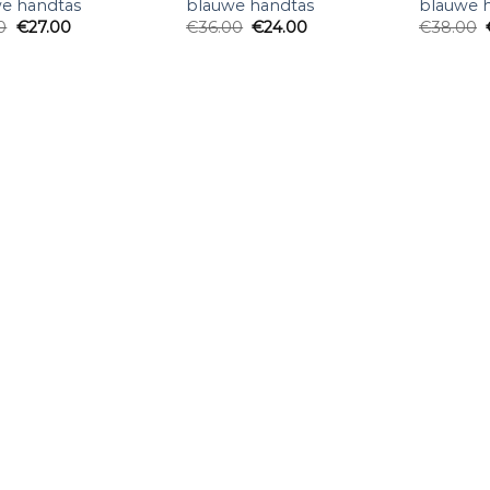
e handtas
blauwe handtas
blauwe 
0
€
27.00
€
36.00
€
24.00
€
38.00