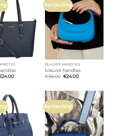
ng!
Aanbieding!
HANDTAS
BLAUWE HANDTAS
handtas
blauwe handtas
€
24.00
€
36.00
€
24.00
ng!
Aanbieding!