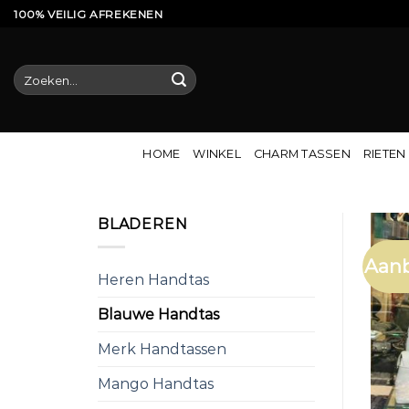
Ga
100% VEILIG AFREKENEN
naar
inhoud
Zoeken
naar:
HOME
WINKEL
CHARM TASSEN
RIETEN
BLADEREN
Aanb
Heren Handtas
Blauwe Handtas
Merk Handtassen
Mango Handtas