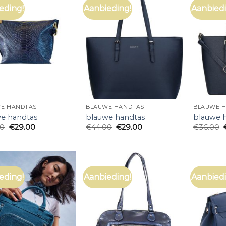
eding!
Aanbieding!
Aanbiedi
E HANDTAS
BLAUWE HANDTAS
BLAUWE 
e handtas
blauwe handtas
blauwe 
00
€
29.00
€
44.00
€
29.00
€
36.00
eding!
Aanbieding!
Aanbiedi