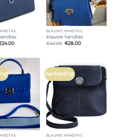
HANDTAS
BLAUWE HANDTAS
handtas
blauwe handtas
€
24.00
€
42.00
€
28.00
ng!
Aanbieding!
HANDTAS
BLAUWE HANDTAS