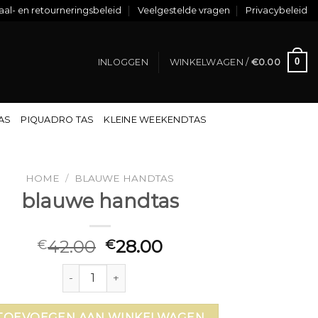
al- en retourneringsbeleid
Veelgestelde vragen
Privacybeleid
0
INLOGGEN
WINKELWAGEN /
€
0.00
TAS
PIQUADRO TAS
KLEINE WEEKENDTAS
HOME
/
BLAUWE HANDTAS
blauwe handtas
42.00
28.00
€
€
blauwe handtas aantal
TOEVOEGEN AAN WINKELWAGEN