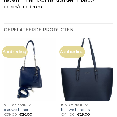
nat & nin MINI MACY Handtas denim/blauw
denim/bluedenim
GERELATEERDE PRODUCTEN
Aanbieding!
Aanbieding!
BLAUWE HANDTAS
BLAUWE HANDTAS
blauwe handtas
blauwe handtas
€
39.00
€
26.00
€
44.00
€
29.00