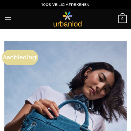
Ga
100% VEILIG AFREKENEN
naar
inhoud
0
Aanbieding!