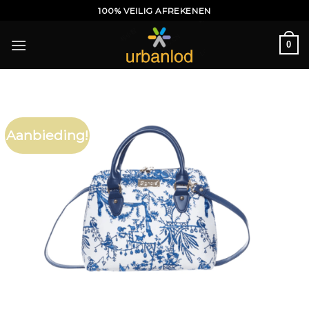
Ga
100% VEILIG AFREKENEN
naar
inhoud
0
Aanbieding!