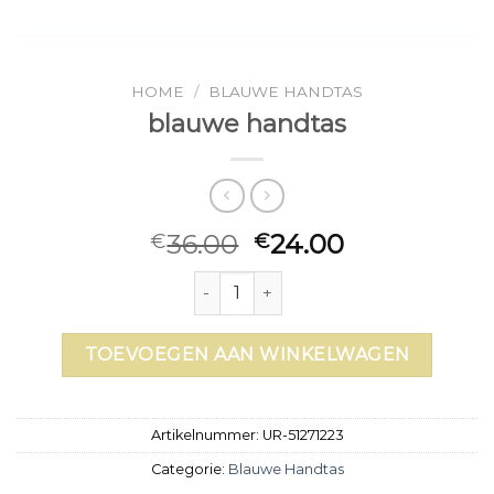
HOME
/
BLAUWE HANDTAS
blauwe handtas
36.00
24.00
€
€
blauwe handtas aantal
TOEVOEGEN AAN WINKELWAGEN
Artikelnummer:
UR-51271223
Categorie:
Blauwe Handtas