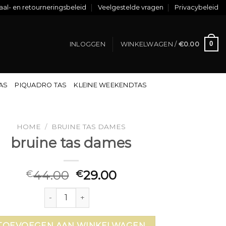
al- en retourneringsbeleid
Veelgestelde vragen
Privacybeleid
0
INLOGGEN
WINKELWAGEN /
€
0.00
TAS
PIQUADRO TAS
KLEINE WEEKENDTAS
HOME
/
BRUINE TAS DAMES
bruine tas dames
44.00
29.00
€
€
bruine tas dames aantal
TOEVOEGEN AAN WINKELWAGEN