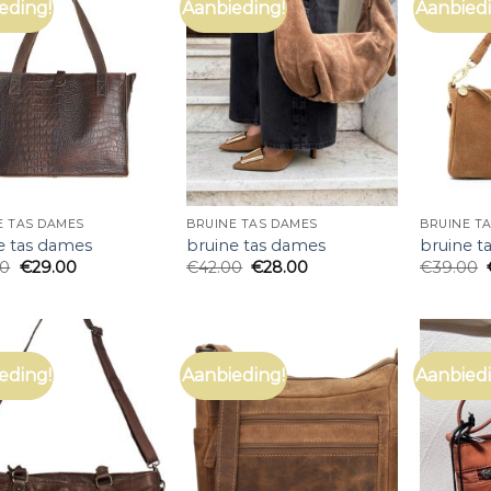
eding!
Aanbieding!
Aanbiedi
E TAS DAMES
BRUINE TAS DAMES
BRUINE T
e tas dames
bruine tas dames
bruine t
00
€
29.00
€
42.00
€
28.00
€
39.00
eding!
Aanbieding!
Aanbiedi