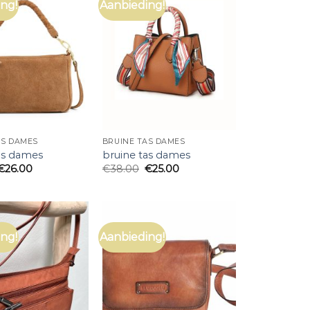
ng!
Aanbieding!
AS DAMES
BRUINE TAS DAMES
as dames
bruine tas dames
€
26.00
€
38.00
€
25.00
ng!
Aanbieding!