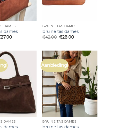
AS DAMES
BRUINE TAS DAMES
as dames
bruine tas dames
€
27.00
€
42.00
€
28.00
ng!
Aanbieding!
AS DAMES
BRUINE TAS DAMES
as dames
bruine tas dames