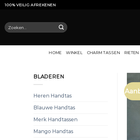
Ga
100% VEILIG AFREKENEN
naar
inhoud
Zoeken
naar:
HOME
WINKEL
CHARM TASSEN
RIETEN
BLADEREN
Aanb
Heren Handtas
Blauwe Handtas
Merk Handtassen
Mango Handtas