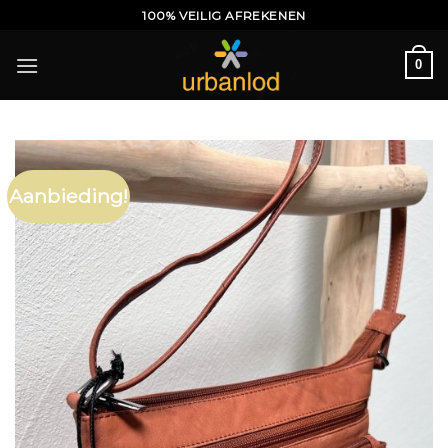
Ga
100% VEILIG AFREKENEN
naar
inhoud
0
Aanbieding!