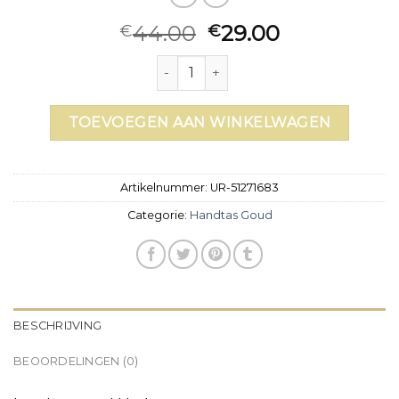
44.00
29.00
€
€
handtas goud aantal
TOEVOEGEN AAN WINKELWAGEN
Artikelnummer:
UR-51271683
Categorie:
Handtas Goud
BESCHRIJVING
BEOORDELINGEN (0)