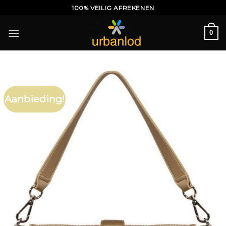
Ga
100% VEILIG AFREKENEN
naar
inhoud
0
Aanbieding!