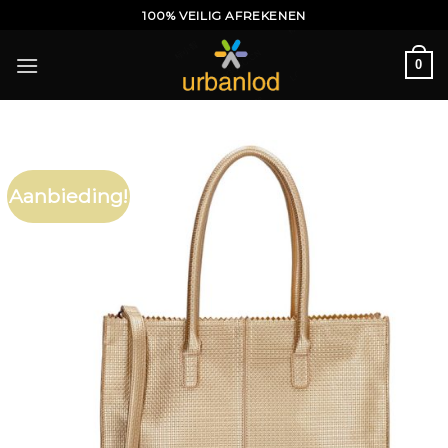
Ga
100% VEILIG AFREKENEN
naar
inhoud
0
Aanbieding!