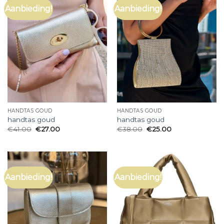
Aanbieding!
Aanbieding!
HANDTAS GOUD
HANDTAS GOUD
handtas goud
handtas goud
€
41.00
€
27.00
€
38.00
€
25.00
Aanbieding!
Aanbieding!