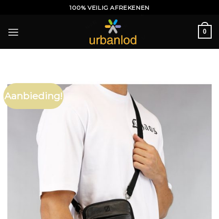
Ga
100% VEILIG AFREKENEN
naar
inhoud
0
Aanbieding!