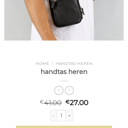
HOME
/
HANDTAS HEREN
handtas heren
41.00
27.00
€
€
handtas heren aantal