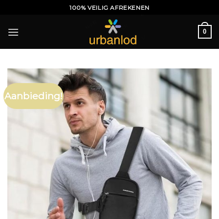
Ga
100% VEILIG AFREKENEN
naar
inhoud
0
Aanbieding!